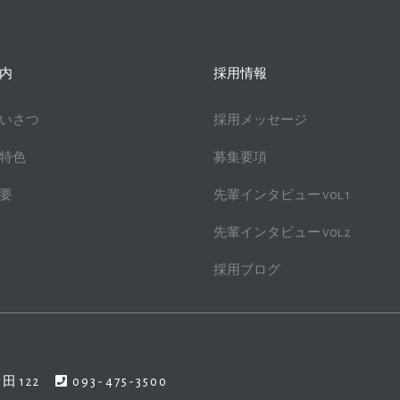
内
採用情報
いさつ
採用メッセージ
特色
募集要項
要
先輩インタビュー vol.1
先輩インタビュー vol.2
採用ブログ
新田122
093-475-3500