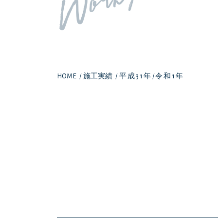
Works
HOME
/
施工実績
/
平成31年/令和1年